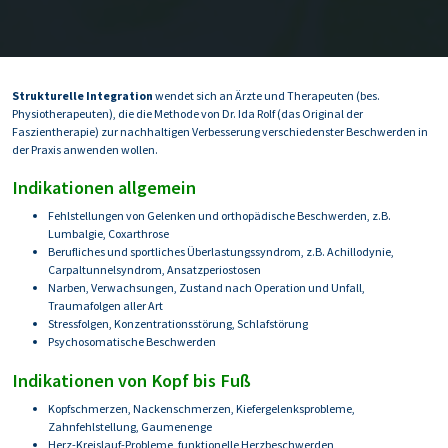
Strukturelle Integration
wendet sich an Ärzte und Therapeuten (bes.
Physiotherapeuten), die die Methode von Dr. Ida Rolf (das Original der
Faszientherapie) zur nachhaltigen Verbesserung verschiedenster Beschwerden in
der Praxis anwenden wollen.
Indikationen allgemein
Fehlstellungen von Gelenken und orthopädische Beschwerden, z.B.
Lumbalgie, Coxarthrose
Berufliches und sportliches Überlastungssyndrom, z.B. Achillodynie,
Carpaltunnelsyndrom, Ansatzperiostosen
Narben, Verwachsungen, Zustand nach Operation und Unfall,
Traumafolgen aller Art
Stressfolgen, Konzentrationsstörung, Schlafstörung
Psychosomatische Beschwerden
Indikationen von Kopf bis Fuß
Kopfschmerzen, Nackenschmerzen, Kiefergelenksprobleme,
Zahnfehlstellung, Gaumenenge
Herz-Kreislauf-Probleme, funktionelle Herzbeschwerden,