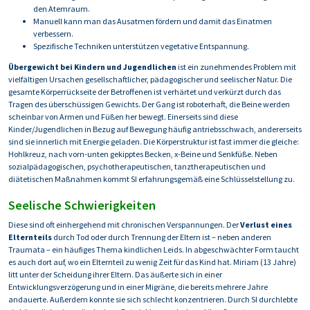
den Atemraum.
Manuell kann man das Ausatmen fördern und damit das Einatmen
verbessern.
Spezifische Techniken unterstützen vegetative Entspannung.
Übergewicht bei Kindern und Jugendlichen
ist ein zunehmendes Problem mit
vielfältigen Ursachen gesellschaftlicher, pädagogischer und seelischer Natur. Die
gesamte Körperrückseite der Betroffenen ist verhärtet und verkürzt durch das
Tragen des überschüssigen Gewichts. Der Gang ist roboterhaft, die Beine werden
scheinbar von Armen und Füßen her bewegt. Einerseits sind diese
Kinder/Jugendlichen in Bezug auf Bewegung häufig antriebsschwach, andererseits
sind sie innerlich mit Energie geladen. Die Körperstruktur ist fast immer die gleiche:
Hohlkreuz, nach vorn-unten gekipptes Becken, x-Beine und Senkfüße. Neben
sozialpädagogischen, psychotherapeutischen, tanztherapeutischen und
diätetischen Maßnahmen kommt SI erfahrungsgemäß eine Schlüsselstellung zu.
Seelische Schwierigkeiten
Diese sind oft einhergehend mit chronischen Verspannungen. Der
Verlust eines
Elternteils
durch Tod oder durch Trennung der Eltern ist – neben anderen
Traumata – ein häufiges Thema kindlichen Leids. In abgeschwächter Form taucht
es auch dort auf, wo ein Elternteil zu wenig Zeit für das Kind hat. Miriam (13 Jahre)
litt unter der Scheidung ihrer Eltern. Das äußerte sich in einer
Entwicklungsverzögerung und in einer Migräne, die bereits mehrere Jahre
andauerte. Außerdem konnte sie sich schlecht konzentrieren. Durch SI durchlebte