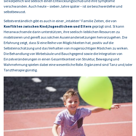
sie körperlich wie seelisch einen Entwicklungsschub und ihre Symptome
verschwanden. Auch heute – sieben Jahre später – ist sie beschwerdefrei und
selbstbewusst.
Selbstverständlich gibt es auch in einer „intakten“ Familie Zeiten, die von
Konflikten zwischen Kind/Jugendlichem und Eltern
geprägt sind. SI kann
Heranwachsende darin unterstützen, ihre seelisch-leiblichen Resourcen zu
mobilisieren und gereift aus solchen Auseinandersetzungen hervorzugehen. Die
Erfahrung zeigt, dass SI eine Reihe von Möglichkeiten hat, positiv auf die
Selbsteinschätzung und das Verhalten von magersüchtigen Mädchen zu wirken.
Die Behandlung von Wirbelsäule und Bauchgegend sowie die Integration von
Einzelveränderungen in einen Gesamtkontext von Struktur, Bewegung und
Wahrnehmung spielen dabei eine wesentliche Rolle. Ergänzend sind Tanz und/oder
Tanztherapie günstig.