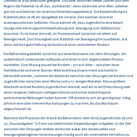
Generell ist SI für jedes Alter geeignet. Das Alter zwischen sieben Jahren und dem
Beginn der Pubertät ist oft das „dankbarste“, denn die Kinder sind offen, arbeiten
gut mit und besitzen ein enormes Veränderungspotential. Die Körperhaltung im
Pubertätsalter ist oft ein Spiegelbild der inneren Zerrissenheit zwischen
widersprüchlichen Gefühlen. Hinzu kommt oft, dass Jugendliche eine betont
lässige oder extravagante Körperhaltung und -bewegung zum Selbstschutz
brauchen. Es ist daher sinnvoll, im Prozessverlauf zunächst vor allem auf
Beweglichkeit, Durchlässigkeit und Stabilität von Bewegung hinzuarbeiten, erst
dann auf eine gute Haltung als Ausdruck einer veränderten Struktur.
Die Behandlung besteht zunächst aus einer Basisserie von zehn Sitzungen, die
systematisch aufeinander aufbauen und einen in sich abgerundeten Prozess
darstellen. Eine Sitzung dauert bei Kindern – je nach Alter – zwischen einer
Viertelstunde und einer Stunde. Während Erwachsene meist wöchentlich
behandelt werden, variieren die Abstände zwischen den Sitzungen bei Kindern und
Jugendlichen zwischen einer Woche und u.U. einigen Monaten. Etwas größere
Abstände sind bei Kindern/Jugendlichen sinnvoll, weil wir so die Entwicklung über
einen längeren Zeitraum verfolgen können und schon kleine Impulse
weitreichende Wirkungen haben können. Oft erweist es sich als günstig bzw. nötig,
jährlich eine oder mehrere Nachsitzungen zu machen, bis das Wachstum
abgeschlossen ist.
Während des Prozesses der SI wird die Behandlerin dem Kind/Jugendlichen ab und
zu „Hausaufgaben“ in Form von bestimmten Körperübungen mitgeben. In der Zeit
zwischen den Sitzungen erleben die Kinder außer den strukturellen und
bewegungsbezogenen Veränderungen häufig auch ein verändertes Verhältnis zu