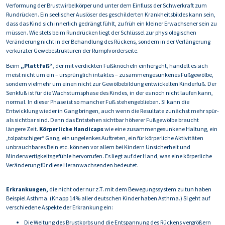
Verformung der Brustwirbelkörper und unter dem Einfluss der Schwerkraft zum
Rundrücken. Ein seelischer Auslöser des geschilderten Krankheitsbildes kann sein,
dass das Kind sich innerlich gedrängt fühlt, zu früh ein kleiner Erwachsener sein zu
müssen. Wie stets beim Rundrücken liegt der Schlüssel zur physiologischen
Veränderung nicht in der Behandlung des Rückens, sondern in der Verlängerung
verkürzter Gewebestrukturen der Rumpfvorderseite.
Beim
„Plattfuß“
, der mit verdickten Fußknöcheln einhergeht, handelt es sich
meist nicht um ein – ursprünglich intaktes – zusammengesunkenes Fußgewölbe,
sondern vielmehr um einen nicht zur Gewölbebildung entwickelten Kinderfuß. Der
Senkfuß ist für die Wachstumsphase des Kindes, in der es noch nicht laufen kann,
normal. In dieser Phase ist so mancher Fuß stehengeblieben. SI kann die
Entwicklung wieder in Gang bringen, auch wenn die Resultate zunächst mehr spür-
als sichtbar sind. Denn das Entstehen sichtbar höherer Fußgewölbe braucht
längere Zeit.
Körperliche Handicaps
wie eine zusammengesunkene Haltung, ein
„tolpatschiger“ Gang, ein ungelenkes Auftreten, ein für körperliche Aktivitäten
unbrauchbares Bein etc. können vor allem bei Kindern Unsicherheit und
Minderwertigkeitsgefühle hervorrufen. Es liegt auf der Hand, was eine körperliche
Veränderung für diese Heranwachsenden bedeutet.
Erkrankungen,
die nicht oder nur z.T. mit dem Bewegungssystem zu tun haben
Beispiel Asthma. (Knapp 14% aller deutschen Kinder haben Asthma.) SI geht auf
verschiedene Aspekte der Erkrankung ein:
Die Weitung des Brustkorbs und die Entspannung des Rückens vergrößern