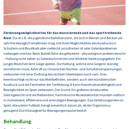
Förderungsmöglichkeiten für das musizierende und das sporttreibende
Kind.
Da ist z.B. die jugendliche Ballettänzerin, die sich in Beinen und Becken als
sehr frei beweglich empfinden mag, mit ihren Möglichkeiten des Ausdrucks in
Schultern und Brustkorb aber vielleicht unzufrieden ist oder Gelenkproblemen
vorbeugen möchte. Beim Ballett führt die geforderte – physiologisch problematische
– Haltung nicht selten zu Gelenkschmerzen und erhöhter Verletzungsgefahr. Ein
junges Mädchen lernt Geige spielen. Die Haltung, welche eine Geigerin ständig
einnehmen muss, führt oft zu chronischen Nacken- und Schulterverspannungen,
verbunden mit einer Drehung des rechten Oberkörpers nach vorn. Dies
beeinträchtigt nicht nur das Wohlbefinden, sondern auch den künstlerischen
Ausdruck und die Feinheiten der Tonfärbung.SI kann Koordinationsfähigkeit und
Beweglichkeit im Sport verbessern. Der Grund: Ein größeres strukturelles
Gleichgewicht und die fließendere, harmonische Muskelaktivität münden vielfach
in mühelosere, effektivere und anmutigere Bewegungen. Das Verletzungsrisiko im
Sport, etwa beim Fußball, hängt wesentlich davon ab, ob der Organismus
genügend Durchlässigkeit für Bewegungsimpulse besitzt.
Behandlung