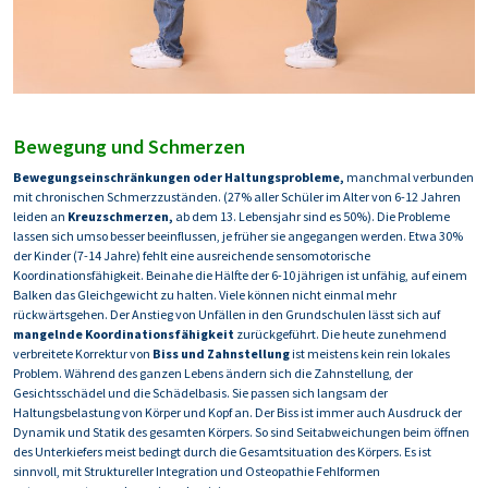
Bewegung und Schmerzen
Bewegungseinschränkungen oder Haltungsprobleme,
manchmal verbunden
mit chronischen Schmerzzuständen. (27% aller Schüler im Alter von 6-12 Jahren
leiden an
Kreuzschmerzen,
ab dem 13. Lebensjahr sind es 50%). Die Probleme
lassen sich umso besser beeinflussen, je früher sie angegangen werden. Etwa 30%
der Kinder (7-14 Jahre) fehlt eine ausreichende sensomotorische
Koordinationsfähigkeit. Beinahe die Hälfte der 6-10 jährigen ist unfähig, auf einem
Balken das Gleichgewicht zu halten. Viele können nicht einmal mehr
rückwärtsgehen. Der Anstieg von Unfällen in den Grundschulen lässt sich auf
mangelnde Koordinationsfähigkeit
zurückgeführt. Die heute zunehmend
verbreitete Korrektur von
Biss und Zahnstellung
ist meistens kein rein lokales
Problem. Während des ganzen Lebens ändern sich die Zahnstellung, der
Gesichtsschädel und die Schädelbasis. Sie passen sich langsam der
Haltungsbelastung von Körper und Kopf an. Der Biss ist immer auch Ausdruck der
Dynamik und Statik des gesamten Körpers. So sind Seitabweichungen beim öffnen
des Unterkiefers meist bedingt durch die Gesamtsituation des Körpers. Es ist
sinnvoll, mit Struktureller Integration und Osteopathie Fehlformen