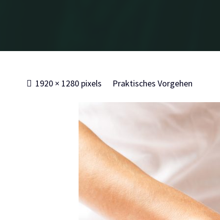
Full
1920 × 1280
pixels
Praktisches Vorgehen
size