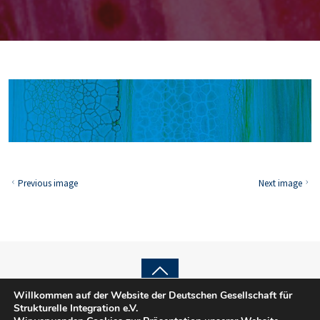
Previous image
Next image
Back
Willkommen auf der Website der Deutschen Gesellschaft für
© 2025 DGSI e.V.
Strukturelle Integration e.V.
to
Impressum