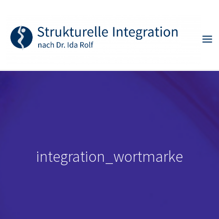
Skip
to
content
integration_wortmarke