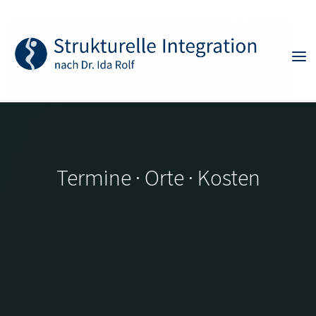
Skip
to
content
Termine · Orte · Kosten