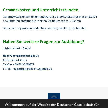
Gesamtkosten und Unterrichtsstunden
Gesamtkosten für den Einführungskurs und die 9 Ausbildungsphasen: 8.130 €
ca. 258 Unterrichtsstunden in einem Zeitraum von ca. 2 Jahren
Der Einführungskurs und jede Phase werden jeweils einzeln bezahlt
Haben Sie weitere Fragen zur Ausbildung?
Ich bin gerne für Sie da!
Hans Georg Brecklinghaus
Ausbildungsleitung
Telefon: +49-761-5039871
E-Mail:
info@strukturelle-integration.de
Back
Willkommen auf der Website der Deutschen Gesellschaft für
© 2025 DGSI e.V.