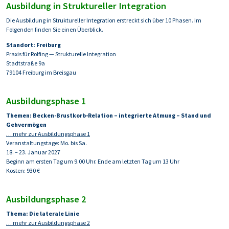
Ausbildung in Struktureller Integration
Die Ausbildung in Struktureller Integration erstreckt sich über 10 Phasen. Im
Folgenden finden Sie einen Überblick.
Standort: Freiburg
Praxis für Rolfing — Strukturelle Integration
Stadtstraße 9a
79104 Freiburg im Breisgau
Ausbildungsphase 1
Themen: Becken-Brustkorb-Relation – integrierte Atmung – Stand und
Gehvermögen
… mehr zur Ausbildungsphase 1
Veranstaltungstage: Mo. bis Sa.
18. – 23. Januar 2027
Beginn am ersten Tag um 9.00 Uhr. Ende am letzten Tag um 13 Uhr
Kosten: 930 €
Ausbildungsphase 2
Thema:
Die laterale Linie
… mehr zur Ausbildungsphase 2