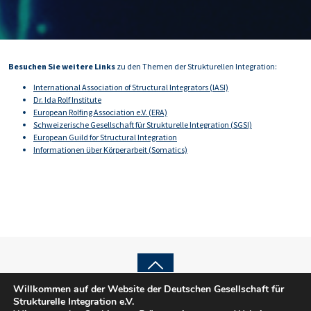
Besuchen Sie weitere Links
zu den Themen der Strukturellen Integration:
International Association of Structural Integrators (IASI)
Dr. Ida Rolf Institute
European Rolfing Association e.V. (ERA)
Schweizerische Gesellschaft für Strukturelle Integration (SGSI)
European Guild for Structural Integration
Informationen über Körperarbeit (Somatics)
Back
Willkommen auf der Website der Deutschen Gesellschaft für
© 2025 DGSI e.V.
Strukturelle Integration e.V.
Impressum