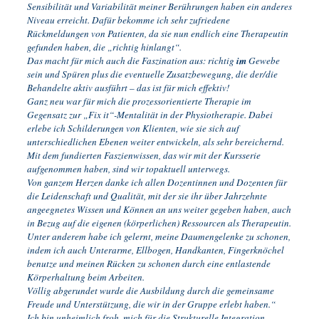
Sensibilität und Variabilität meiner Berührungen haben ein anderes
Niveau erreicht. Dafür bekomme ich sehr zufriedene
Rückmeldungen von Patienten, da sie nun endlich eine Therapeutin
gefunden haben, die „richtig hinlangt“.
Das macht für mich auch die Faszination aus: richtig
im
Gewebe
sein und Spüren plus die eventuelle Zusatzbewegung, die der/die
Behandelte aktiv ausführt – das ist für mich effektiv!
Ganz neu war für mich die prozessorientierte Therapie im
Gegensatz zur „Fix it“-Mentalität in der Physiotherapie. Dabei
erlebe ich Schilderungen von Klienten, wie sie sich auf
unterschiedlichen Ebenen weiter entwickeln, als sehr bereichernd.
Mit dem fundierten Faszienwissen, das wir mit der Kursserie
aufgenommen haben, sind wir topaktuell unterwegs.
Von ganzem Herzen danke ich allen Dozentinnen und Dozenten für
die Leidenschaft und Qualität, mit der sie ihr über Jahrzehnte
angeegnetes Wissen und Können an uns weiter gegeben haben, auch
in Bezug auf die eigenen (körperlichen) Ressourcen als Therapeutin.
Unter anderem habe ich gelernt, meine Daumengelenke zu schonen,
indem ich auch Unterarme, Ellbogen, Handkanten, Fingerknöchel
benutze und meinen Rücken zu schonen durch eine entlastende
Körperhaltung beim Arbeiten.
Völlig abgerundet wurde die Ausbildung durch die gemeinsame
Freude und Unterstützung, die wir in der Gruppe erlebt haben.“
Ich bin unheimlich froh, mich für die Strukturelle Integration