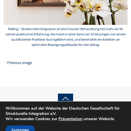
Rolfing – Strukturelle Integration ist eine Faszien-Behandlung mit mehr als 50
Jahren praktischer Erfahrung, die meist in einer Serie von 10 Sitzungen von einem
qualifizierten Praktiker durchgeführt wird, und beinhaltet ein Arbeiten an
optimalen Bewegungsabläufen für den Alltag.
Previous image
Back
Willkommen auf der Website der Deutschen Gesellschaft für
© 2025 DGSI e.V.
Strukturelle Integration e.V.
to
Impressum
Wir verwenden Cookies zur
Präsentation
unserer Website
Datenschutz
Top
Zustimmen